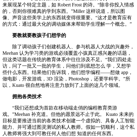
来展现某个特定主题，如 Robert Frost 的诗。“除非你投入情感
的，否则你很难真的学到东西。”Miller 这样说道，所以图
像、声音这些美学上的东西就变得很重要。“这才是教育应有
的方式：通过最大化的调动媒体来帮助学生理解一个概念。”
要教就要教孩子们想学的
除了调动孩子们创建机器人、参与机器人大战的兴趣外，
Meehan 认为学习类的游戏必须覆盖小孩真正感兴趣的话题，
但这类话题在传统的教育体系中往往涉及不足。“我们四处走
访，问了一批又一批的学生，问他们到底想怎么 学，又想学
些什么东西。结果他们告诉我，他们想学编程——想做 app，
做电影，开发游戏，3D 渲染，Photoshop，还要学科学。”所
以，Kuato 很自然地将注意力放到了上面的这几个领域。
拥抱各类技术
“我们还想成为首款在移动端走俏的编程教育类游
戏。”Meehan 补充道。但他的愿景远不止于此。 Kuato 未来的
目标是要推进当前的各类技术创建一个虚拟的、具备人工智能
能力、并可通过图灵测试的私人教师。假如一切顺利，这个私
人教师将强大到可教任何人他们想 知道的任何东西。