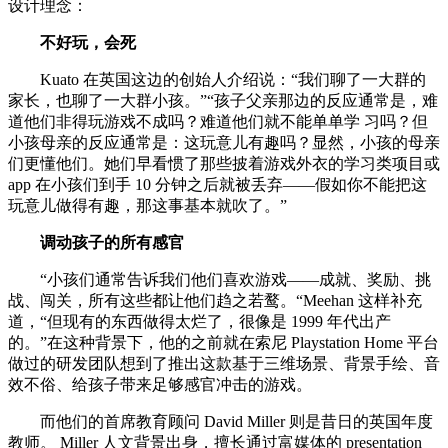
设计理念：
不好玩，会死
Kuato 在英国这边的创始人介绍说：“我们聊了一大群的
家长，也聊了一大群小孩。”“孩子父亲那边的反应通常是，难
道他们非得玩游戏不成吗？难道他们就不能单单学 习吗？但
小孩母亲的反应通常是：这玩意儿有趣吗？显然，小孩的母亲
们更懂他们。她们早看惯了那些披着游戏外衣的学习类项目或
app 在小孩们到手 10 分钟之后就被丢弃——假如你不能把这
玩意儿做得有趣，那这事基本就吹了。”
调动孩子的所有感官
“小孩们通常告诉我们他们喜欢游戏——成就、奖励、挑
战、闯关，所有这些都让他们趋之若鹜。“Meehan 这样补充
道，“但现有的东西做得太烂了，很像是 1999 年代出产
的。”在这种背景下，他的之前就在索尼 Playstation Home 平台
做过的研发团队想到了推出这款基于三维场景、背景手绘、音
效不俗、给孩子带来足够感官冲击的游戏。
而他们的首席教育顾问 David Miller 则是昔日的英国年度
教师。 Miller 人文背景出身，擅长通过富媒体的 presentation