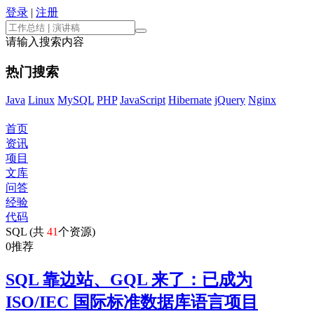
登录
|
注册
请输入搜索内容
热门搜索
Java
Linux
MySQL
PHP
JavaScript
Hibernate
jQuery
Nginx
首页
资讯
项目
文库
问答
经验
代码
SQL (共
41
个资源)
0
推荐
SQL 靠边站、GQL 来了：已成为
ISO/IEC 国际标准数据库语言项目