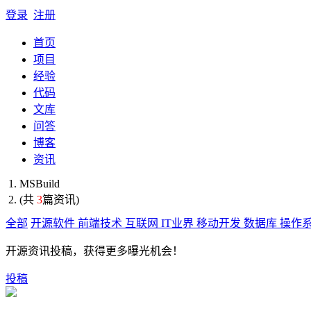
登录
注册
首页
项目
经验
代码
文库
问答
博客
资讯
MSBuild
(共
3
篇资讯)
全部
开源软件
前端技术
互联网
IT业界
移动开发
数据库
操作
开源资讯投稿，获得更多曝光机会！
投稿