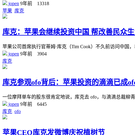
jopen
9年前
13318
苹果
库克
库克：苹果会继续投资中国 帮改善民众生
苹果公司首席执行官蒂姆·库克（Tim Cook）不久前访问
jopen
9年前
3904
库克
库克参观ofo背后：苹果投资的滴滴已成of
一位摩拜单车的股东很肯定地说，库克去 ofo，与滴滴总裁柳青
jopen
9年前
6445
库克
ofo
苹果CEO库克发微博庆祝植树节