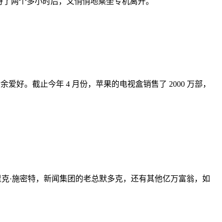
内待了两个多小时后，又悄悄地乘坐专机离开。
爱好。截止今年 4 月份，苹果的电视盒销售了 2000 万部，
席埃里克·施密特，新闻集团的老总默多克，还有其他亿万富翁，如