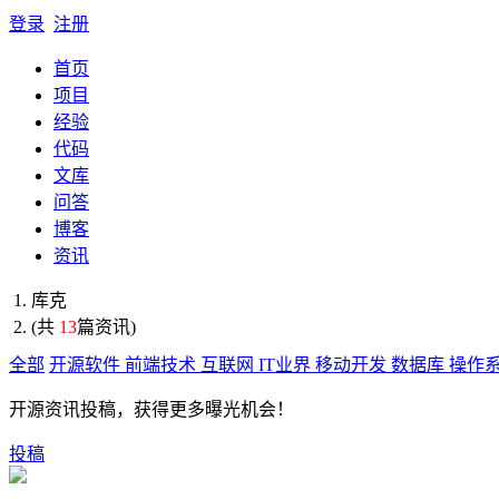
登录
注册
首页
项目
经验
代码
文库
问答
博客
资讯
库克
(共
13
篇资讯)
全部
开源软件
前端技术
互联网
IT业界
移动开发
数据库
操作
开源资讯投稿，获得更多曝光机会！
投稿