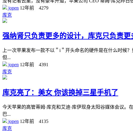
没有记者云集，没有豪车开道，苹果公司 CEO 蒂姆·库克
jopen
12年前
4279
库克
强纳肾只负责更多的设计，库克只负责更
上一次苹果发布一款不以＂i＂开头命名的硬件是在什么时候？如果没
但...
jopen
12年前
4391
库克
库克亮了：美女 你该换掉三星手机了
今天苹果的高管蒂姆·库克和艾迪·库伊现身太阳谷媒体会议。在现
巴...
jopen
12年前
4135
库克