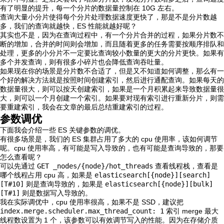
有了明显的提升，每一个分片的数据量控制在 10G 左右。
查询大量小分片使得每个分片处理数据速度更快了，那是不是分片数越
多，我们的查询就越快，ES 性能就越好呢？
其实也不是，因为在查询过程中，有一个分片合并的过程，如果分片数不
断的增加，合并的时间则会增加，而且随着更多的任务需要按顺序排队和
处理，更多的小分片不一定要比查询较小数量的更大的分片更快。如果有
多个并发查询，则有很多小碎片也会降低查询吞吐量。
如果现在你的场景是分片数不合适了，但是又不知道如何调整，那么有一
个好的解决方法就是按照时间创建索引，然后进行通配查询。如果每天的
数据量很大，则可以按天创建索引，如果是一个月积累起来导致数据量很
大，则可以一个月创建一个索引。如果要对现有索引进行重新分片，则需
要重建索引，我会在文章的最后总结重建索引的过程。
参数调优
下面我会介绍一些 ES 关键参数的调优。
有很多场景是，我们的 ES 集群占用了多大的 cpu 使用率，该如何调节
呢。cpu 使用率高，有可能是写入导致的，也有可能是查询导致的，那要
怎么查看呢？
可以先通过
GET _nodes/{node}/hot_threads
查看线程栈，查看是
哪个线程占用 cpu 高，如果是
elasticsearch[{node}][search]
[T#10]
则是查询导致的，如果是
elasticsearch[{node}][bulk]
[T#1]
则是数据写入导致的。
我在实际调优中，cpu 使用率很高，如果不是 SSD，建议把
index.merge.scheduler.max_thread_count: 1
索引 merge 最大
线程数设置为 1 个，该参数可以有效调节写入的性能。因为在存储介质