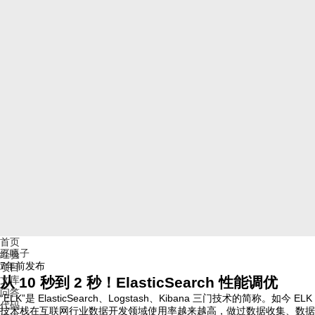
首页
五嘎子
经验
7年前
发布
项目
文库
从 10 秒到 2 秒！ElasticSearch 性能调优
问答
“ELK”是 ElasticSearch、Logstash、Kibana 三门技术的简称。如今 ELK
代码
技术栈在互联网行业数据开发领域使用率越来越高，做过数据收集、数据