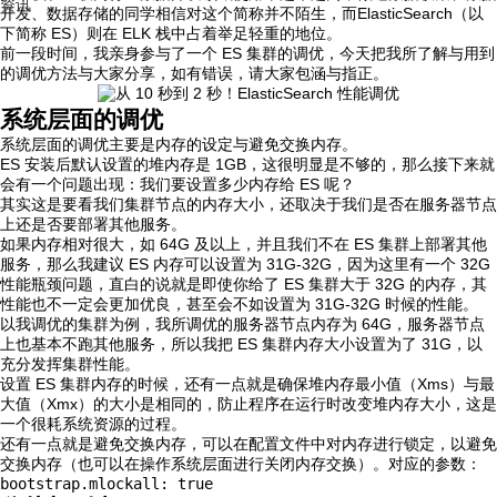
资讯
开发、数据存储的同学相信对这个简称并不陌生，而ElasticSearch（以
下简称 ES）则在 ELK 栈中占着举足轻重的地位。
前一段时间，我亲身参与了一个 ES 集群的调优，今天把我所了解与用到
的调优方法与大家分享，如有错误，请大家包涵与指正。
系统层面的调优
系统层面的调优主要是内存的设定与避免交换内存。
ES 安装后默认设置的堆内存是 1GB，这很明显是不够的，那么接下来就
会有一个问题出现：我们要设置多少内存给 ES 呢？
其实这是要看我们集群节点的内存大小，还取决于我们是否在服务器节点
上还是否要部署其他服务。
如果内存相对很大，如 64G 及以上，并且我们不在 ES 集群上部署其他
服务，那么我建议 ES 内存可以设置为 31G-32G，因为这里有一个 32G
性能瓶颈问题，直白的说就是即使你给了 ES 集群大于 32G 的内存，其
性能也不一定会更加优良，甚至会不如设置为 31G-32G 时候的性能。
以我调优的集群为例，我所调优的服务器节点内存为 64G，服务器节点
上也基本不跑其他服务，所以我把 ES 集群内存大小设置为了 31G，以
充分发挥集群性能。
设置 ES 集群内存的时候，还有一点就是确保堆内存最小值（Xms）与最
大值（Xmx）的大小是相同的，防止程序在运行时改变堆内存大小，这是
一个很耗系统资源的过程。
还有一点就是避免交换内存，可以在配置文件中对内存进行锁定，以避免
交换内存（也可以在操作系统层面进行关闭内存交换）。对应的参数：
bootstrap.mlockall: true