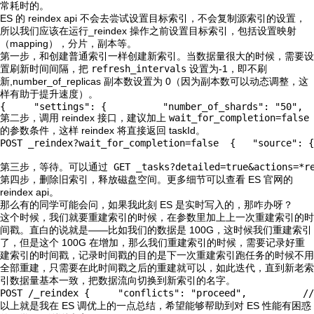
常耗时的。
ES 的 reindex api 不会去尝试设置目标索引，不会复制源索引的设置，
所以我们应该在运行_reindex 操作之前设置目标索引，包括设置映射
（mapping），分片，副本等。
第一步，和创建普通索引一样创建新索引。当数据量很大的时候，需要设
置刷新时间间隔，把
refresh_intervals
设置为-1，即不刷
新,number_of_replicas 副本数设置为 0（因为副本数可以动态调整，这
样有助于提升速度）。
{     "settings": {          "number_of_shards": "50",  
第二步，调用 reindex 接口，建议加上
wait_for_completion=false
的参数条件，这样 reindex 将直接返回 taskId。
POST _reindex?wait_for_completion=false  {   "source
第三步，等待。可以通过 
GET _tasks?detailed=true&actions=*r
第四步，删除旧索引，释放磁盘空间。更多细节可以查看 ES 官网的
reindex api。
那么有的同学可能会问，如果我此刻 ES 是实时写入的，那咋办呀？
这个时候，我们就要重建索引的时候，在参数里加上上一次重建索引的时
间戳。直白的说就是——比如我们的数据是 100G，这时候我们重建索引
了，但是这个 100G 在增加，那么我们重建索引的时候，需要记录好重
建索引的时间戳，记录时间戳的目的是下一次重建索引跑任务的时候不用
全部重建，只需要在此时间戳之后的重建就可以，如此迭代，直到新老索
引数据量基本一致，把数据流向切换到新索引的名字。
POST /_reindex {     "conflicts": "proceed",        
以上就是我在 ES 调优上的一点总结，希望能够帮助到对 ES 性能有困惑