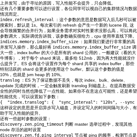
上并发写，由于寻址的原因，写入性能不会提升，只会降低。
还有几个重要参数可以进行设置，各位同学可以视自己的集群情况与数据
情况而定。
index.refresh_interval
：这个参数的意思是数据写入后几秒可以被
搜索到，默认是 1s。每次索引的 refresh 会产生一个新的 lucene 段, 这
会导致频繁的合并行为，如果业务需求对实时性要求没那么高，可以将此
参数调大，实际调优告诉我，该参数确实很给力，cpu 使用率直线下降。
indices.memory.index_buffer_size
：如果我们要进行非常重的高
并发写入操作，那么最好将
indices.memory.index_buffer_size
调
大一些，index buffer 的大小是所有的 shard 公用的，一般建议（看的大
牛博客），对于每个 shard 来说，最多给 512mb，因为再大性能就没什
么提升了。ES 会将这个设置作为每个 shard 共享的 index buffer，那些
特别活跃的 shard 会更多的使用这个 buffer。默认这个参数的值是
10%，也就是 jvm heap 的 10%。
translog
：ES 为了保证数据不丢失，每次 index、bulk、delete、
update 完成的时候，一定会触发刷新 translog 到磁盘上。在提高数据安
全性的同时当然也降低了一点性能。如果你不在意这点可能性，还是希望
性能优先，可以设置如下参数：
{  "index.translog": {  "sync_interval": "120s", --s
这样设定的意思是开启异步写入磁盘，并设定写入的时间间隔与大小，有
助于写入性能的提升。
还有一些超时参数的设置：
discovery.zen.ping_timeout
判断 master 选举过程中，发现其他
node 存活的超时设置
discovery.zen.fd.ping_interval
节点被 ping 的频率，检测节点是