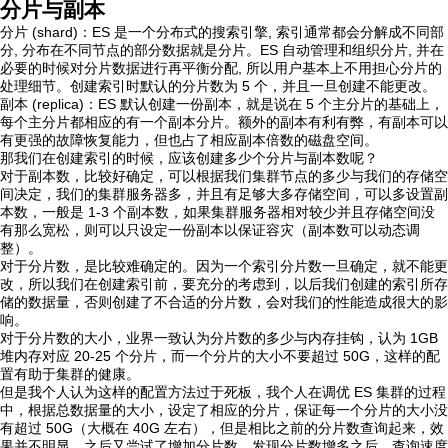
分片与副本
分片 (shard)：ES 是一个分布式的搜索引擎, 索引通常都会分解成不同部
分, 分布在不同节点的部分数据就是分片。ES 自动管理和组织分片, 并在
必要的时候对分片数据进行再平衡分配, 所以用户基本上不用担心分片的
处理细节。创建索引时默认的分片数为 5 个，并且一旦创建不能更改。
副本 (replica)：ES 默认创建一份副本，就是说在 5 个主分片的基础上，
每个主分片都相应的有一个副本分片。额外的副本有利有弊，有副本可以
有更强的故障恢复能力，但也占了相应副本倍数的磁盘空间。
那我们在创建索引的时候，应该创建多少个分片与副本数呢？
对于副本数，比较好确定，可以根据我们集群节点的多少与我们的存储空
间决定，我们的集群服务器多，并且有足够大多存储空间，可以多设置副
本数，一般是 1-3 个副本数，如果集群服务器相对较少并且存储空间没
有那么宽松，则可以只设定一份副本以保证容灾（副本数可以动态调
整）。
对于分片数，是比较难确定的。因为一个索引分片数一旦确定，就不能更
改，所以我们在创建索引前，要充分的考虑到，以后我们创建的索引所存
储的数据量，否则创建了不合适的分片数，会对我们的性能造成很大的影
响。
对于分片数的大小，业界一致认为分片数的多少与内存挂钩，认为 1GB
堆内存对应 20-25 个分片，而一个分片的大小不要超过 50G，这样的配
置有助于集群的健康。
但是我个人认为这样的配置方法过于死板，我个人在调优 ES 集群的过程
中，根据总数据量的大小，设定了相应的分片，保证每一个分片的大小没
有超过 50G（大概在 40G 左右），但是相比之前的分片数查询起来，效
果并不明显。之后又尝试了增加分片数，发现分片数增多之后，查询速度