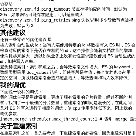
否存活
discovery.zen.fd.ping_timeout
节点存活响应的时间，默认为
30s，如果网络可能存在隐患，可以适当调大
discovery.zen.fd.ping_retries
ping 失败/超时多少导致节点被视
为失败，默认为 3
其他建议
还有一些零碎的优化建议喔。
插入索引自动生成 id：当写入端使用特定的 id 将数据写入 ES 时，ES 会
检查对应的索引下是否存在相同的 id，这个操作会随着文档数量的增加
使消耗越来越大，所以如果业务上没有硬性需求建议使用 ES 自动生成的
id，加快写入速率。
避免稀疏索引：索引稀疏之后，会导致索引文件增大。ES 的 keyword，
数组类型采用 doc_values 结构，即使字段是空值，每个文档也会占用一
定的空间，所以稀疏索引会造成磁盘增大，导致查询和写入效率降低。
我的调优
下面说一说我的调优：
我的调优主要是重建索引，更改了现有索引的分片数量，经过不断的测
试，找到了一个最佳的分片数量，重建索引的时间是漫长的，在此期间，
又对 ES 的写入进行了相应的调优，使 cpu 使用率降低下来。附上我的
调优参数。
index.merge.scheduler.max_thread_count:1 # 索引 mer
关于重建索引
在重建索引之前，首先要考虑一下重建索引的必要性，因为重建索引是非