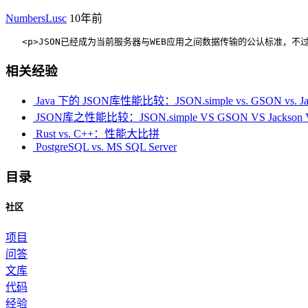
NumbersLusc
10年前
   <p>JSON已经成为当前服务器与WEB应用之间数据传输的公认标准，不过正如许多
相关经验
Java 下的 JSON库性能比较：JSON.simple vs. GSON vs. Jac
JSON库之性能比较：JSON.simple VS GSON VS Jackson 
Rust vs. C++：性能大比拼
PostgreSQL vs. MS SQL Server
目录
社区
项目
问答
文库
代码
经验