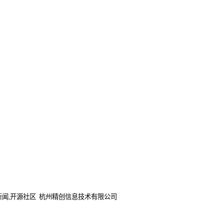
,开源新闻,开源社区 杭州精创信息技术有限公司