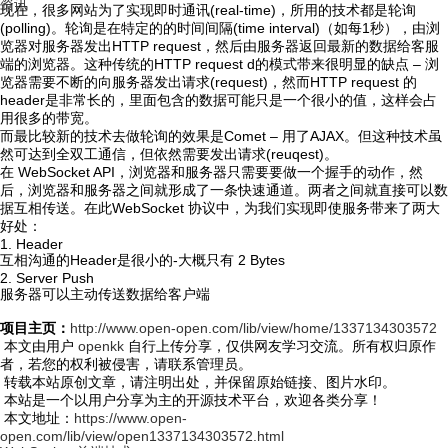
资讯
现在，很多网站为了实现即时通讯(real-time)，所用的技术都是轮询
(polling)。轮询是在特定的的时间间隔(time interval)（如每1秒），由浏
览器对服务器发出HTTP request，然后由服务器返回最新的数据给客服
端的浏览器。这种传统的HTTP request d的模式带来很明显的缺点 – 浏
览器需要不断的向服务器发出请求(request)，然而HTTP request 的
header是非常长的，里面包含的数据可能只是一个很小的值，这样会占
用很多的带宽。
而最比较新的技术去做轮询的效果是Comet – 用了AJAX。但这种技术虽
然可达到全双工通信，但依然需要发出请求(reuqest)。
在 WebSocket API，浏览器和服务器只需要要做一个握手的动作，然
后，浏览器和服务器之间就形成了一条快速通道。两者之间就直接可以数
据互相传送。在此WebSocket 协议中，为我们实现即使服务带来了两大
好处：
1. Header
互相沟通的Header是很小的-大概只有 2 Bytes
2. Server Push
服务器可以主动传送数据给客户端
项目主页：
http://www.open-open.com/lib/view/home/1337134303572
本文由用户
openkk
自行上传分享，仅供网友学习交流。所有权归原作
者，若您的权利被侵害，请联系管理员。
转载本站原创文章，请注明出处，并保留原始链接、图片水印。
本站是一个以用户分享为主的开源技术平台，欢迎各类分享！
本文地址：
https://www.open-
open.com/lib/view/open1337134303572.html