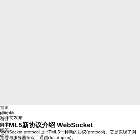
首页
openkk
经验
14年前
发布
项目
HTML5新协议介绍 WebSocket
文库
问答
WebSocket protocol 是HTML5一种新的协议(protocol)。它是实现了浏
代码
览器与服务器全双工通信(full-duplex)。