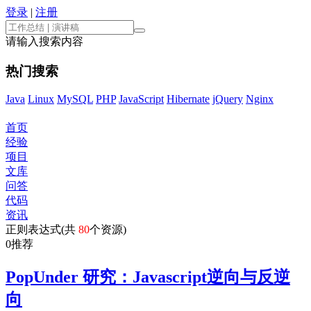
登录
|
注册
请输入搜索内容
热门搜索
Java
Linux
MySQL
PHP
JavaScript
Hibernate
jQuery
Nginx
首页
经验
项目
文库
问答
代码
资讯
正则表达式(共
80
个资源)
0
推荐
PopUnder 研究：Javascript逆向与反逆
向