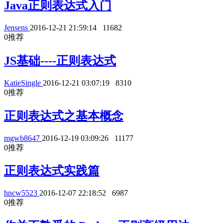
Java正则表达式入门
Jensens
2016-12-21 21:59:14
11682
0
推荐
JS基础----正则表达式
KatieSingle
2016-12-21 03:07:19
8310
0
推荐
正则表达式之基本概念
mgwb8647
2016-12-19 03:09:26
11177
0
推荐
正则表达式实践篇
hncw5523
2016-12-07 22:18:52
6987
0
推荐