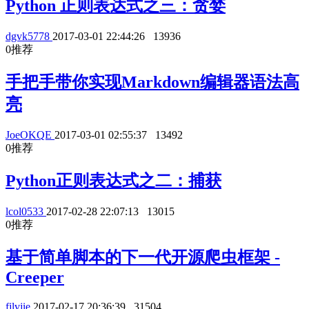
Python 正则表达式之三：贪婪
dgvk5778
2017-03-01 22:44:26
13936
0
推荐
手把手带你实现Markdown编辑器语法高
亮
JoeOKQE
2017-03-01 02:55:37
13492
0
推荐
Python正则表达式之二：捕获
lcol0533
2017-02-28 22:07:13
13015
0
推荐
基于简单脚本的下一代开源爬虫框架 -
Creeper
fjlvjie
2017-02-17 20:36:39
31504