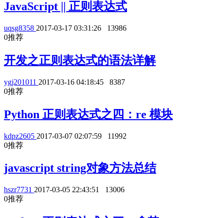
JavaScript || 正则表达式
uqsg8358
2017-03-17 03:31:26
13986
0
推荐
开发之正则表达式的语法详解
ygj201011
2017-03-16 04:18:45
8387
0
推荐
Python 正则表达式之四：re 模块
kdpz2605
2017-03-07 02:07:59
11992
0
推荐
javascript string对象方法总结
hszr7731
2017-03-05 22:43:51
13006
0
推荐