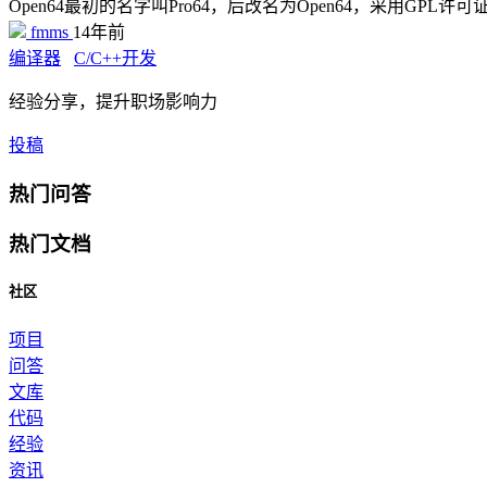
Open64最初的名字叫Pro64，后改名为Open64，采用G
fmms
14年前
编译器
C/C++开发
经验分享，提升职场影响力
投稿
热门问答
热门文档
社区
项目
问答
文库
代码
经验
资讯