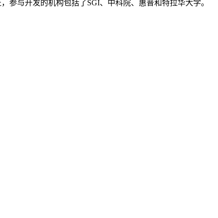
PL许可证，参与开发的机构包括了SGI、中科院、惠普和特拉华大学。