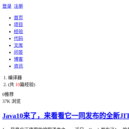
登录
注册
首页
项目
经验
代码
文库
问答
博客
资讯
编译器
(共
10
篇经验)
0
推荐
37K
浏览
Java10来了，来看看它一同发布的全新JI