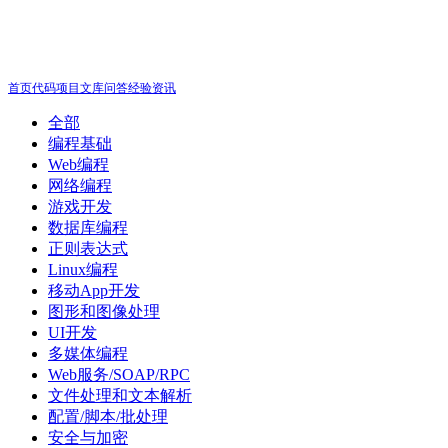
首页
代码
项目
文库
问答
经验
资讯
全部
编程基础
Web编程
网络编程
游戏开发
数据库编程
正则表达式
Linux编程
移动App开发
图形和图像处理
UI开发
多媒体编程
Web服务/SOAP/RPC
文件处理和文本解析
配置/脚本/批处理
安全与加密