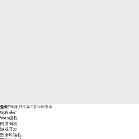
全部
首页
代码
项目
文库
问答
经验
资讯
编程基础
Web编程
网络编程
游戏开发
数据库编程