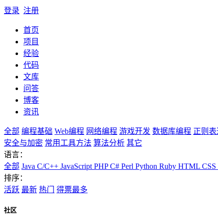
登录
注册
首页
项目
经验
代码
文库
问答
博客
资讯
全部
编程基础
Web编程
网络编程
游戏开发
数据库编程
正则表
安全与加密
常用工具方法
算法分析
其它
语言：
全部
Java
C/C++
JavaScript
PHP
C#
Perl
Python
Ruby
HTML
CSS
排序：
活跃
最新
热门
得票最多
社区