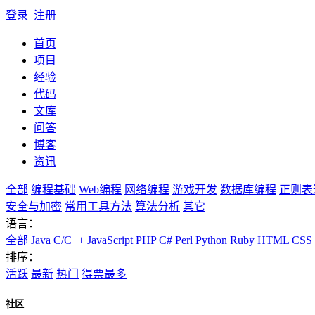
登录
注册
首页
项目
经验
代码
文库
问答
博客
资讯
全部
编程基础
Web编程
网络编程
游戏开发
数据库编程
正则表
安全与加密
常用工具方法
算法分析
其它
语言：
全部
Java
C/C++
JavaScript
PHP
C#
Perl
Python
Ruby
HTML
CSS
排序：
活跃
最新
热门
得票最多
社区