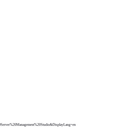
L%20Server%20Management%20Studio&DisplayLang=en