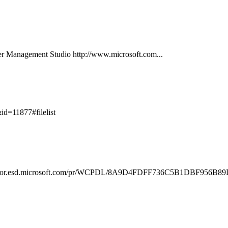
nagement Studio http://www.microsoft.com...
id=11877#filelist
microsoft.com/pr/WCPDL/8A9D4FDFF736C5B1DBF956B89D