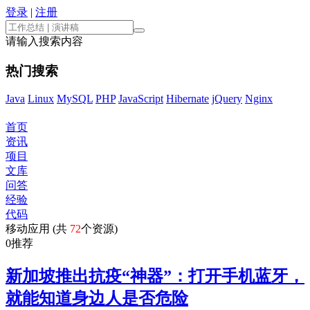
登录
|
注册
请输入搜索内容
热门搜索
Java
Linux
MySQL
PHP
JavaScript
Hibernate
jQuery
Nginx
首页
资讯
项目
文库
问答
经验
代码
移动应用 (共
72
个资源)
0
推荐
新加坡推出抗疫“神器”：打开手机蓝牙，
就能知道身边人是否危险