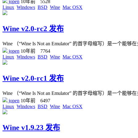
jopen
10年前
5528
Linux
Windows
BSD
Wine
Mac OSX
Wine v2.0-rc2 发布
Wine （“Wine Is Not an Emulator” 的首字母缩写）是一个能够在
jopen
10年前
7764
Linux
Windows
BSD
Wine
Mac OSX
Wine v2.0-rc1 发布
Wine （“Wine Is Not an Emulator” 的首字母缩写）是一个能够在
jopen
10年前
6497
Linux
Windows
BSD
Wine
Mac OSX
Wine v1.9.23 发布