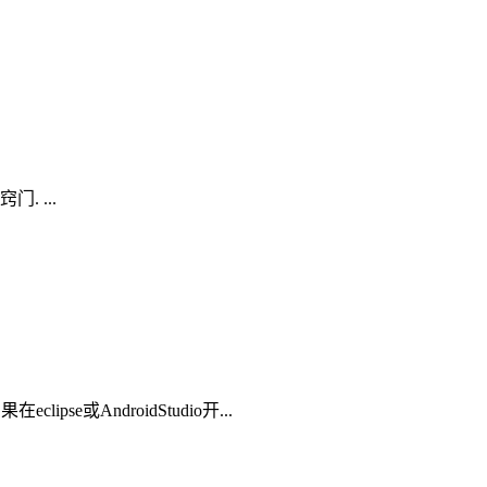
门. ...
se或AndroidStudio开...