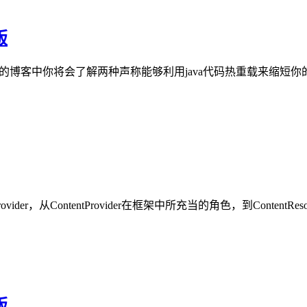
版
eg Šelajev的博客中你将会了解两种声称能够利用java代码热重载来缩短你
ovider，从ContentProvider在框架中所充当的角色，到ContentResolv
版