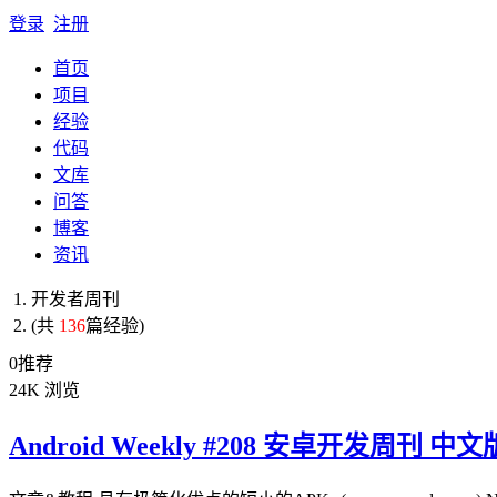
登录
注册
首页
项目
经验
代码
文库
问答
博客
资讯
开发者周刊
(共
136
篇经验)
0
推荐
24K
浏览
Android Weekly #208 安卓开发周刊 中文